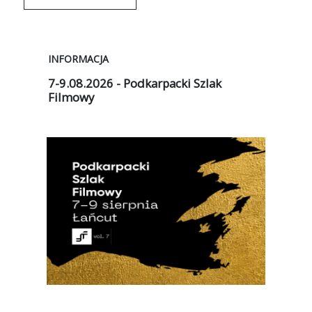
INFORMACJA
INF
7-9.08.2026 - Podkarpacki Szlak
29.
Filmowy
udo