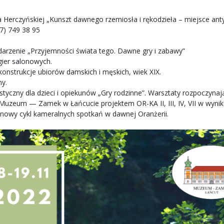
ta Herczyńskiej „Kunszt dawnego rzemiosła i rękodzieła – miejsce ant
17) 749 38 95
darzenie „Przyjemności świata tego. Dawne gry i zabawy”
gier salonowych.
onstrukcje ubiorów damskich i męskich, wiek XIX.
ny.
tyczny dla dzieci i opiekunów „Gry rodzinne”. Warsztaty rozpoczynaj
Muzeum — Zamek w Łańcucie projektem OR-KA II, III, IV, VII w wynik
 nowy cykl kameralnych spotkań w dawnej Oranżerii.