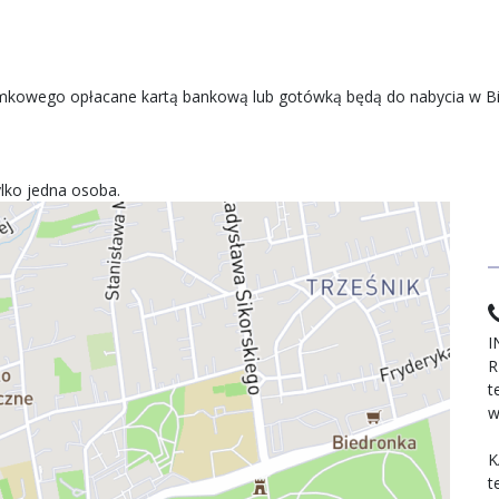
amkowego opłacane kartą bankową lub gotówką będą do nabycia w Bi
lko jedna osoba.
I
R
t
w
K
t