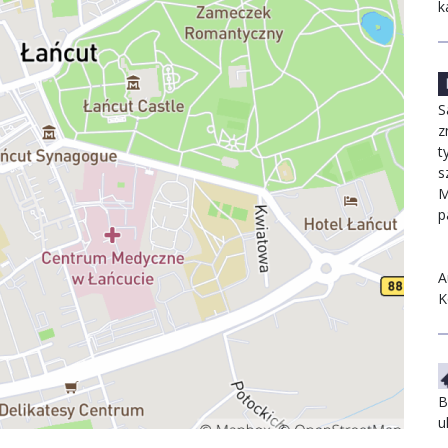
k
S
z
t
s
M
p
A
K
B
u