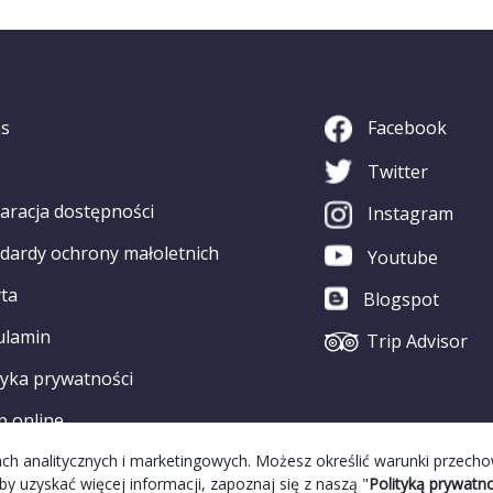
as
Facebook
Twitter
aracja dostępności
Instagram
dardy ochrony małoletnich
Youtube
ta
Blogspot
ulamin
Trip Advisor
tyka prywatności
p online
elach analitycznych i marketingowych. Możesz określić warunki przech
by uzyskać więcej informacji, zapoznaj się z naszą "
Polityką prywatno