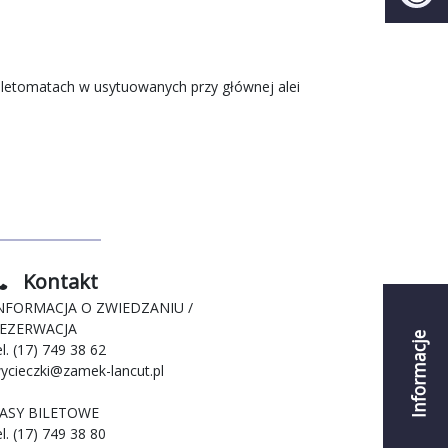
letomatach w usytuowanych przy głównej alei
Kontakt
NFORMACJA O ZWIEDZANIU /
EZERWACJA
Informacje
el. (17) 749 38 62
ycieczki@zamek-lancut.pl
ASY BILETOWE
el. (17) 749 38 80