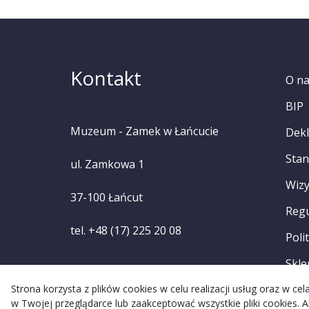
Kontakt
O n
BIP
Muzeum - Zamek w Łańcucie
Dekl
Stan
ul. Zamkowa 1
Wizy
37-100 Łańcut
Reg
tel. +48 (17) 225 20 08
Poli
Skle
Strona korzysta z plików cookies w celu realizacji usług oraz w c
w Twojej przeglądarce lub zaakceptować wszystkie pliki cookies. A