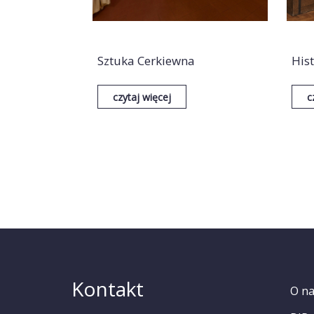
Sztuka Cerkiewna
His
czytaj więcej
c
Kontakt
O n