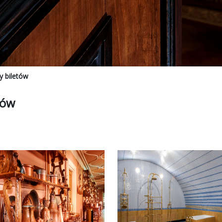
y biletów
tów