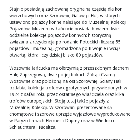
Stajnie posiadają zachowaną oryginalną częścią dla koni
wierzchowych oraz Szorownię Galową i Hol, w których
ustawiono pojazdy konne należące do Muzealnej Kolekcji
Pojazdów. Muzeum w Łańcucie posiada bowiem dwie
oddzielne kolekcje pojazdów konnych: historyczną
związana z rezydencją po rodzinie Potockich liczącą 55
pojazdów i muzealną, gromadzoną po II wojnie i wciąż
otwartą, która liczy dzisiaj blisko 80 pojazdów.
Wozownia łańcucka ma olbrzymią z przeszklonym dachem
Halę Zaprzęgową, dwie po jej bokach Żółtą i Czarną
Wozownie oraz położoną na osi Szorownię. Ściany Hali
ozdabia, kolekcja trofeów egzotycznych przywiezionych w
1924 z safari roku przez ostatniego właściciela oraz kilka
trofeów europejskich. Stoją tutaj także pojazdy z
Muzealnej Kolekcji. W szorowani prezentowane są
chomątowe i szorowe uprzęże wyjazdowe wyprodukowane
w Paryżu firmach Hermes i Duprey oraz w Wiedniu u
Schleuchtera i Nideltza.