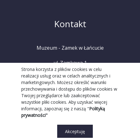
Kontakt
Muzeum - Zamek w Łańcucie
ul. Zamkowa 1
Strona korzysta z plików cookies w celu
realizacji usług oraz w celach analitycznych i
37-100 Łańcut
marketingowych. Możesz określić warunki
przechowywania i dostępu do plików cookies w
tel. +48 (17) 225 20 08
Twojej przeglądarce lub zaakceptować
wszystkie pliki cookies. Aby uzyskać więcej
informacji, zapoznaj się z naszą "
Polityką
prywatności"
Akceptuję
Realizacja Strony:
Grupa WW GovTech
||
Strona WCAG
© 2022 Copyright