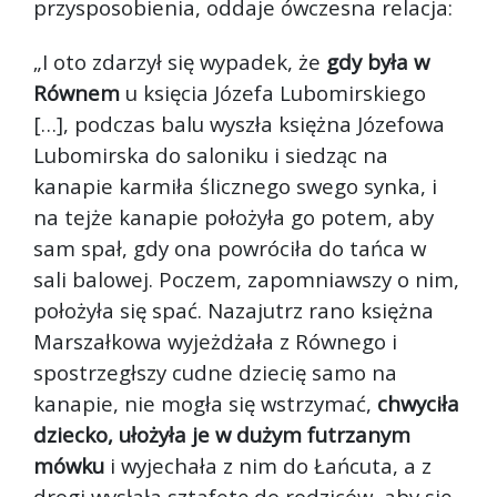
przysposobienia, oddaje ówczesna relacja:
„I oto zdarzył się wypadek, że
gdy była w
Równem
u księcia Józefa Lubomirskiego
[…], podczas balu wyszła księżna Józefowa
Lubomirska do saloniku i siedząc na
kanapie karmiła ślicznego swego synka, i
na tejże kanapie położyła go potem, aby
sam spał, gdy ona powróciła do tańca w
sali balowej. Poczem, zapomniawszy o nim,
położyła się spać. Nazajutrz rano księżna
Marszałkowa wyjeżdżała z Równego i
spostrzegłszy cudne dziecię samo na
kanapie, nie mogła się wstrzymać,
chwyciła
dziecko, ułożyła je w dużym futrzanym
mówku
i wyjechała z nim do Łańcuta, a z
drogi wysłała sztafetę do rodziców, aby się