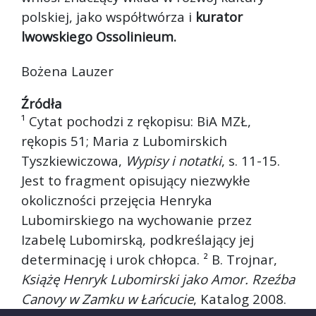
polskiej, jako współtwórza i
kurator
lwowskiego Ossolinieum.
Bożena Lauzer
Źródła
¹ Cytat pochodzi z rękopisu: BiA MZŁ,
rękopis 51; Maria z Lubomirskich
Tyszkiewiczowa,
Wypisy i notatki
, s. 11-15.
Jest to fragment opisujący niezwykłe
okoliczności przejęcia Henryka
Lubomirskiego na wychowanie przez
Izabelę Lubomirską, podkreślający jej
determinację i urok chłopca. ² B. Trojnar,
Książę Henryk Lubomirski jako Amor. Rzeźba
Canovy w Zamku w Łańcucie
, Katalog 2008.