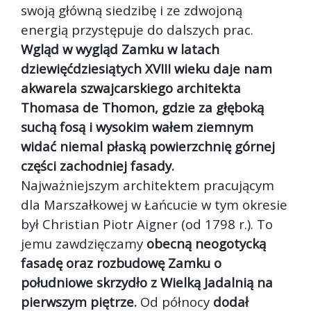
swoją główną siedzibę i ze zdwojoną
energią przystępuje do dalszych prac.
Wgląd w wygląd Zamku w latach
dziewięćdziesiątych XVIII wieku daje nam
akwarela szwajcarskiego architekta
Thomasa de Thomon, gdzie za głęboką
suchą fosą i wysokim wałem ziemnym
widać niemal płaską powierzchnię górnej
części zachodniej fasady.
Najważniejszym architektem pracującym
dla Marszałkowej w Łańcucie w tym okresie
był Christian Piotr Aigner (od 1798 r.). To
jemu zawdzięczamy
obecną neogotycką
fasadę oraz rozbudowę Zamku o
południowe skrzydło z Wielką Jadalnią na
pierwszym piętrze.
Od północy
dodał