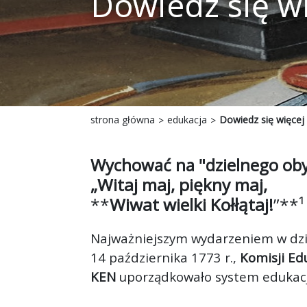
Dowiedz się w
strona główna
edukacja
Dowiedz się więcej
Wychować na "dzielnego oby
„Witaj maj, piękny maj,
**
Wiwat wielki Kołłątaj!
”**¹
Najważniejszym wydarzeniem w dzie
14 października 1773 r.,
Komisji Ed
KEN
uporządkowało system edukacji