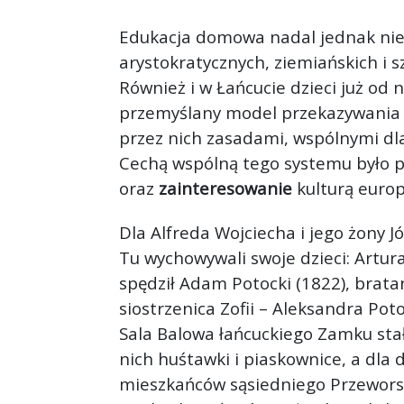
Edukacja domowa nadal jednak nie 
arystokratycznych, ziemiańskich i s
Również i w Łańcucie dzieci już o
przemyślany model przekazywania w
przez nich zasadami, wspólnymi dl
Cechą wspólną tego systemu było p
oraz
zainteresowanie
kulturą europ
Dla Alfreda Wojciecha i jego żony J
Tu wychowywali swoje dzieci: Artura 
spędził Adam Potocki (1822), bratan
siostrzenica Zofii – Aleksandra Pot
Sala Balowa łańcuckiego Zamku sta
nich huśtawki i piaskownice, a dl
mieszkańców sąsiedniego Przeworska