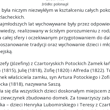
źródło: polona.pl
była niczym niezwykłym w kształceniu całych poko
zlacheckich.
d najmłodszych lat wychowywane były przez odpow
iedzy, realizowany w ścisłym porozumieniu z rod
a całej sfery i oczekiwanym przygotowaniem do dal
oszanowanie tradycji oraz wychowanie dzieci i mł
ejską.
ózefy (Józefiny) z Czartoryskich Potockich Zamek ł
(1815), Julię (1818), Zofię (1820) i Alfreda (1822). 
ek właściciela zamku, syn Artura Potockiego i Zofii
ocka (1818), nazywana Saszą.
ła się dla wszystkich dzieci doskonałym miejscem
a dziewczynek zbudowano domek. Za towarzyszy zab
 – dzieci Henryka Lubomirskiego i Teresy z Czart