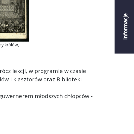
Informacje
by królów,
ócz lekcji, w programie w czasie
w i klasztorów oraz Biblioteki
eż guwernerem młodszych chłopców -