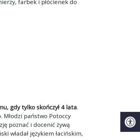
ierzy, farbek i płócienek do
, gdy tylko skończył 4 lata
.
o. Młodzi państwo Potoccy
zję poznać i docenić żywą
ński władał językiem łacińskim,