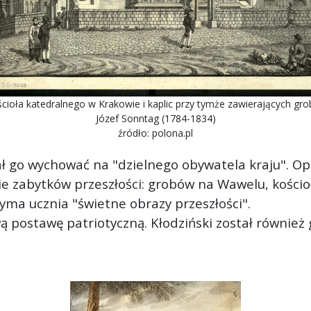
cioła katedralnego w Krakowie i kaplic przy tymże zawierających gro
Józef Sonntag (1784-1834)
źródło: polona.pl
ał go wychować na "dzielnego obywatela kraju". Opr
 zabytków przeszłości: grobów na Wawelu, kościołó
zyma ucznia "świetne obrazy przeszłości".
wą postawę patriotyczną. Kłodziński został równi