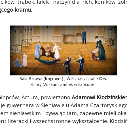
ków, trąbek, lalek i naczyń dla nich, koników, żołn
ęcego kramu.
Sala Balowa (fragment) , W.Richter, I poł. XIX w.
zbiory Muzeum-Zamek w Łańcucie
hłopców, Artura, powierzono
Adamowi Kłodzińskiemu
nkcje guwernera w Sieniawie u Adama Czartoryskieg
rem sieniawskim i bywając tam, zapewne mieli oka
ent literacki i wszechstronne wykształcenie. Kłodzi