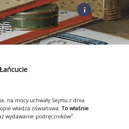
;
 Łańcucie
ia, na mocy uchwały Sejmu z dnia
uropie władza oświatowa.
To właśnie
az wydawanie podręczników².