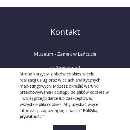
Kontakt
Muzeum - Zamek w Łańcucie
ul. Zamkowa 1
Strona korzysta z plików cookies w celu
realizacji usług oraz w celach analitycznych i
37-100 Łańcut
marketingowych. Możesz określić warunki
przechowywania i dostępu do plików cookies w
tel. +48 (17) 225 20 08
Twojej przeglądarce lub zaakceptować
wszystkie pliki cookies. Aby uzyskać więcej
informacji, zapoznaj się z naszą "
Polityką
prywatności"