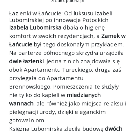
źródło: polona.pl
Łazienki w Łańcucie: Od luksusu Izabeli
Lubomirskiej po innowacje Potockich
Izabela Lubomirska
dbała o higienę i
komfort w swoich rezydencjach, a
Zamek w
Łańcucie
był tego doskonałym przykładem.
Na parterze północnego skrzydła urządziła
dwie łazienki
. Jedna z nich znajdowała się
obok Apartamentu Tureckiego, druga zaś
przylegała do Apartamentu
Brennowskiego. Pomieszczenia te służyły
nie tylko do kąpieli w
miedzianych
wannach
, ale również jako miejsca relaksu i
pielęgnacji urody, dzięki eleganckim
gotowalniom.
Księżna Lubomirska zleciła budowę
dwóch