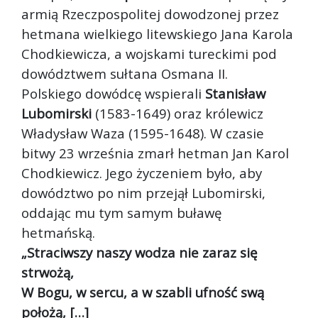
armią Rzeczpospolitej dowodzonej przez
hetmana wielkiego litewskiego Jana Karola
Chodkiewicza, a wojskami tureckimi pod
dowództwem sułtana Osmana II.
Polskiego dowódcę wspierali
Stanisław
Lubomirski
(1583-1649) oraz królewicz
Władysław Waza (1595-1648). W czasie
bitwy 23 września zmarł hetman Jan Karol
Chodkiewicz. Jego życzeniem było, aby
dowództwo po nim przejął Lubomirski,
oddając mu tym samym buławę
hetmańską.
„Straciwszy naszy wodza nie zaraz się
strwożą,
W Bogu, w sercu, a w szabli ufność swą
położą, […]