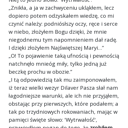
„Znikła, a ja w zachwyceniu ukląkłem, lecz
dopiero potem odzyskałem wiedzę, co mi
czynić należy: podniósłszy oczy, ręce i serce
w niebo, złożyłem Bogu dzięki, że mnie
niegodnemu tym napomnieniem dał radę.
I dzięki złożyłem Najświętszej Maryi…”
„O! To pojawienie taką ufnością i pewnością
natchnęło mnie
óg miły, tylko jedną już
beczkę prochu w obozie.”
„I tą odpowiedzią tak mu zaimponowałem,
iż teraz wielki wezyr Dilaver Pasza słał nam
łagodniejsze warunki, ale ich nie przyjąłem,
obstając przy pierwszych, które podałem; a
tak po trzydniowych rokowaniach, mając w
pamięci święte słowo: 'Wytrwałość',
przywiodłem pogan do tego, że
zrobiłem