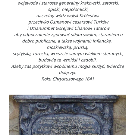
wojewoda i starosta generalny krakowski, zatorski,
spiski, niepołomicki,
naczelny wódz wojsk Królestwa
przeciwko Osmanowi cesarzowi Turków
i Dzianumbet Gorejowi Chanowi Tatarów
aby odpocznienie zgotować siłom swoim, staraniem o
dobro publiczne, a także wojnami: inflancką,
moskiewską, pruską,
scytyjską, turecką, wreszcie samym wiekiem steranych,
budowlę tę wzniósł i ozdobił.
Ażeby zaś pożytkowi wspólnemu mogła służyć, twierdzę
dołączył.
Roku Chrystusowego 1641