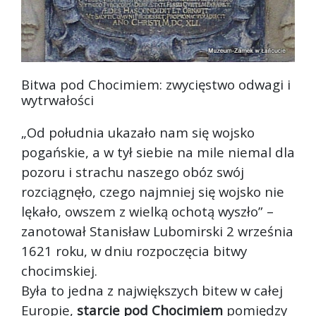
Bitwa pod Chocimiem: zwycięstwo odwagi i
wytrwałości
„Od południa ukazało nam się wojsko
pogańskie, a w tył siebie na mile niemal dla
pozoru i strachu naszego obóz swój
rozciągnęło, czego najmniej się wojsko nie
lękało, owszem z wielką ochotą wyszł
o” –
zanotował Stanisław Lubomirski 2 września
1621 roku, w dniu rozpoczęcia bitwy
chocimskiej.
Była to jedna z największych bitew w całej
Europie,
starcie pod Chocimiem
pomiędzy