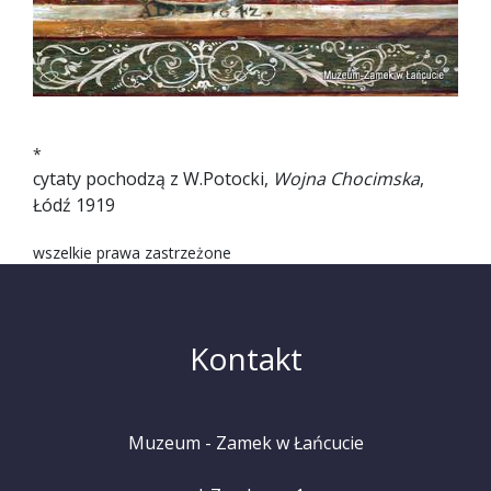
*
cytaty pochodzą z W.Potocki,
Wojna Chocimska
,
Łódź 1919
wszelkie prawa zastrzeżone
Kontakt
Muzeum - Zamek w Łańcucie