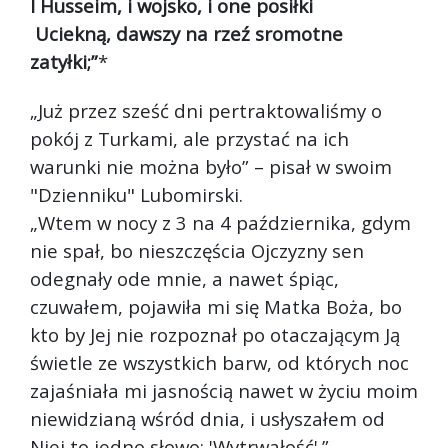
I Husseim, i wojsko, i one posiłki
Uciekną, dawszy na rzeź sromotne
zatyłki;”
*
„Już przez sześć dni pertraktowaliśmy o
pokój z Turkami, ale przystać na ich
warunki nie można było” – pisał w swoim
"Dzienniku" Lubomirski.
„Wtem w nocy z 3 na 4 października, gdym
nie spał, bo nieszczęścia Ojczyzny sen
odegnały ode mnie, a nawet śpiąc,
czuwałem, pojawiła mi się Matka Boża, bo
kto by Jej nie rozpoznał po otaczającym Ją
świetle ze wszystkich barw, od których noc
zajaśniała mi jasnością nawet w życiu moim
niewidzianą wśród dnia, i usłyszałem od
Niej to jedno słowo: 'Wytrwałość'.”