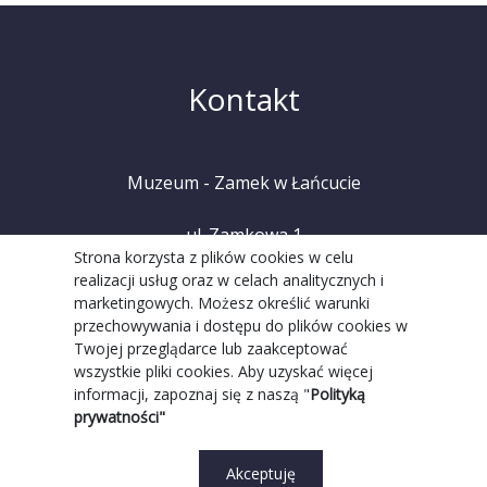
Kontakt
Muzeum - Zamek w Łańcucie
ul. Zamkowa 1
Strona korzysta z plików cookies w celu
realizacji usług oraz w celach analitycznych i
37-100 Łańcut
marketingowych. Możesz określić warunki
przechowywania i dostępu do plików cookies w
tel. +48 (17) 225 20 08
Twojej przeglądarce lub zaakceptować
wszystkie pliki cookies. Aby uzyskać więcej
informacji, zapoznaj się z naszą "
Polityką
prywatności"
Akceptuję