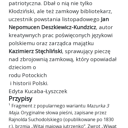
patriotyczna. Dbał o nią nie tylko
Kłodziński, ale też zamkowy bibliotekarz,
uczestnik powstania listopadowego
Jan
Nepomucen Deszkiewicz-Kundzicz
, autor
kreatywnych prac poświęconych językowi
polskiemu oraz zarządca majątku
Kazimierz Stęchliński
, sprawujący pieczę
nad zbrojownią zamkową, który opowiadał
dzieciom o
rodu Potockich
i historii Polski.
Edyta Kucaba-Łyszczek
Przypisy
¹ Fragment z popularnego wariantu
Mazurka 3
Maja
. Oryginalne słowa pieśni, zapisane przez
Rajnolda Suchodolskiego (opublikowane po 1830
r.), brzmią „Witaj majowa jutrzenko”. Zwrot „Wiwat