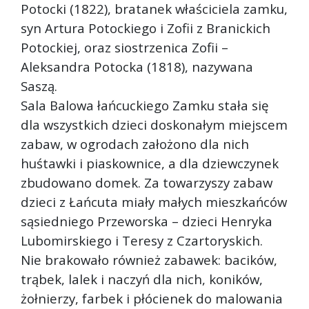
Potocki (1822), bratanek właściciela zamku,
syn Artura Potockiego i Zofii z Branickich
Potockiej, oraz siostrzenica Zofii –
Aleksandra Potocka (1818), nazywana
Saszą.
Sala Balowa łańcuckiego Zamku stała się
dla wszystkich dzieci doskonałym miejscem
zabaw, w ogrodach założono dla nich
huśtawki i piaskownice, a dla dziewczynek
zbudowano domek. Za towarzyszy zabaw
dzieci z Łańcuta miały małych mieszkańców
sąsiedniego Przeworska – dzieci Henryka
Lubomirskiego i Teresy z Czartoryskich.
Nie brakowało również zabawek: bacików,
trąbek, lalek i naczyń dla nich, koników,
żołnierzy, farbek i płócienek do malowania