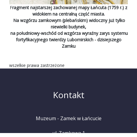
F
ragment najstarszej zachowanej mapy Łańcuta (1759 r.) z
widokiem na centralną część miasta.
Na wzgórzu zamkowym (plebańskim) widoczny już tylko
niewielki budynek,
na południowy-wschód od wzgórza wyraźny zarys systemu
fortyfikacyjnego twierdzy Lubomirskich - dzisiejszego
Zamku
wszelkie prawa zastrzeżone
Kontakt
Muzeum - Zamek w Łańcucie
ul. Zamkowa 1