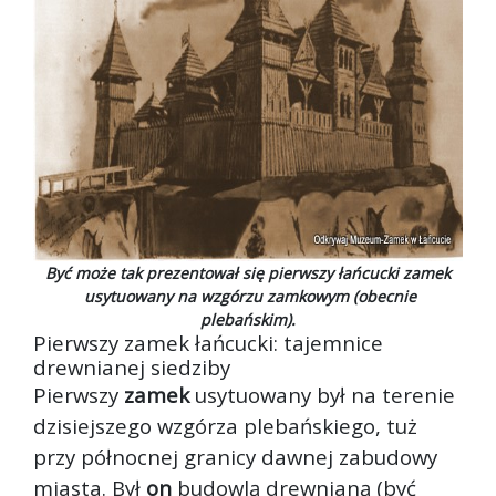
Być może tak prezentował się pierwszy łańcucki zamek
usytuowany na wzgórzu zamkowym (obecnie
plebańskim).
Pierwszy zamek łańcucki: tajemnice
drewnianej siedziby
Pierwszy
zamek
usytuowany był na terenie
dzisiejszego wzgórza plebańskiego, tuż
przy północnej granicy dawnej zabudowy
miasta. Był
on
budowlą drewnianą (być