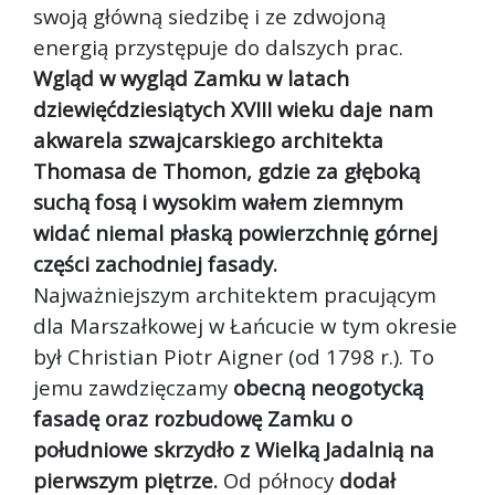
swoją główną siedzibę i ze zdwojoną
energią przystępuje do dalszych prac.
Wgląd w wygląd Zamku w latach
dziewięćdziesiątych XVIII wieku daje nam
akwarela szwajcarskiego architekta
Thomasa de Thomon, gdzie za głęboką
suchą fosą i wysokim wałem ziemnym
widać niemal płaską powierzchnię górnej
części zachodniej fasady.
Najważniejszym architektem pracującym
dla Marszałkowej w Łańcucie w tym okresie
był Christian Piotr Aigner (od 1798 r.). To
jemu zawdzięczamy
obecną neogotycką
fasadę oraz rozbudowę Zamku o
południowe skrzydło z Wielką Jadalnią na
pierwszym piętrze.
Od północy
dodał