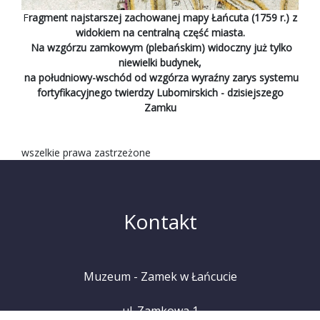
F
ragment najstarszej zachowanej mapy Łańcuta (1759 r.) z
widokiem na centralną część miasta.
Na wzgórzu zamkowym (plebańskim) widoczny już tylko
niewielki budynek,
na południowy-wschód od wzgórza wyraźny zarys systemu
fortyfikacyjnego twierdzy Lubomirskich - dzisiejszego
Zamku
wszelkie prawa zastrzeżone
Kontakt
Muzeum - Zamek w Łańcucie
ul. Zamkowa 1