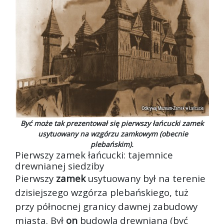
Być może tak prezentował się pierwszy łańcucki zamek
usytuowany na wzgórzu zamkowym (obecnie
plebańskim).
Pierwszy zamek łańcucki: tajemnice
drewnianej siedziby
Pierwszy
zamek
usytuowany był na terenie
dzisiejszego wzgórza plebańskiego, tuż
przy północnej granicy dawnej zabudowy
miasta. Był
on
budowlą drewnianą (być