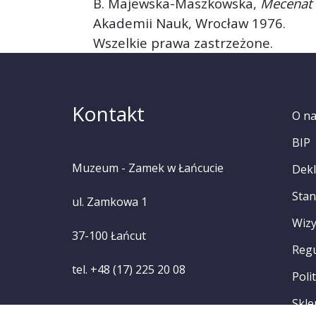
B. Majewska-Maszkowska,
Mecenat 
Akademii Nauk, Wrocław 1976.
Wszelkie prawa zastrzeżone.
Kontakt
O n
BIP
Muzeum - Zamek w Łańcucie
Dekl
Stan
ul. Zamkowa 1
Wizy
37-100 Łańcut
Reg
tel. +48 (17) 225 20 08
Poli
Skle