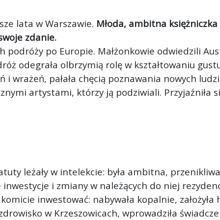
wsze lata w Warszawie.
Młoda, ambitna księżniczka
swoje zdanie.
 ich podróży po Europie. Małżonkowie odwiedzili Aus
dróż odegrała olbrzymią rolę w kształtowaniu gustu
ń i wrażeń, pałała chęcią poznawania nowych ludzi
znymi artystami, którzy ją podziwiali. Przyjaźniła 
ej atuty leżały w intelekcie: była ambitna, przenik
e inwestycje i zmiany w należących do niej rezyde
akomicie inwestować: nabywała kopalnie, założyła h
drowisko w Krzeszowicach, wprowadziła świadczen