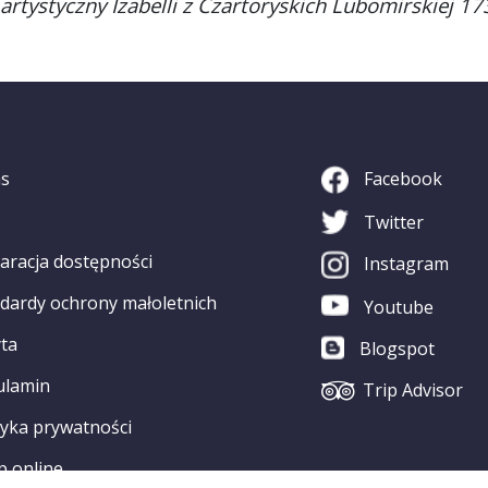
artystyczny Izabelli z Czartoryskich Lubomirskiej 1
as
Facebook
Twitter
aracja dostępności
Instagram
dardy ochrony małoletnich
Youtube
ta
Blogspot
ulamin
Trip Advisor
tyka prywatności
p online