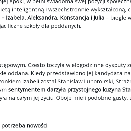
jej epoki, w pełni świadoma swej pozycji społecznej
ietą inteligentną i wszechstronnie wykształconą, co
 – Izabela, Aleksandra, Konstancja i Julia
– biegle 
ąc liczne szkoły dla poddanych.
stępowym. Często toczyła wielogodzinne dysputy 
kle oddana. Kiedy przedstawiono jej kandydata na 
nkiem Izabeli został Stanisław Lubomirski, Strażn
nym
sentymentem darzyła przystojnego kuzyna Sta
ła na całym jej życiu. Oboje mieli podobne gusty, 
a potrzeba nowości