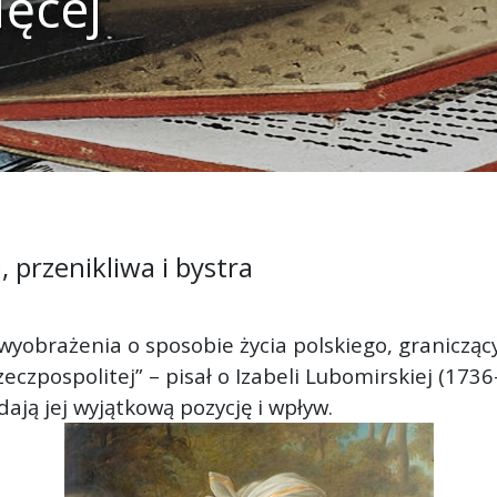
ięcej
 przenikliwa i bystra
 wyobrażenia o sposobie życia polskiego, granicząc
Rzeczpospolitej” – pisał o Izabeli Lubomirskiej (17
ają jej wyjątkową pozycję i wpływ.