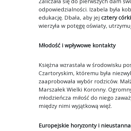
Zaliczała się do pierwszych dam swo
odpowiedzialności. Izabela była kob
edukację. Dbała, aby jej
cztery córki
wierzyła w potęgę oświaty, utrzymuj
Młodość i wpływowe kontakty
Księżna wzrastała w środowisku po
Czartoryskim, któremu była niezwy
zaaprobowała wybór rodziców. Małżo
Marszałek Wielki Koronny. Ogrom
młodzieńcza miłość do niego zaważy
między nimi wyjątkową więź.
Europejskie horyzonty i nieustann