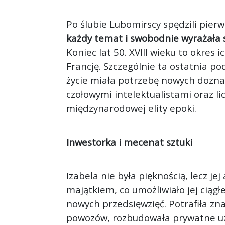
Po ślubie Lubomirscy spędzili pier
każdy temat i swobodnie wyrażała 
Koniec lat 50. XVIII wieku to okres
Francję. Szczególnie ta ostatnia po
życie miała potrzebę nowych dozna
czołowymi intelektualistami oraz lic
międzynarodowej elity epoki.
Inwestorka i mecenat sztuki
Izabela nie była pięknością, lecz j
majątkiem, co umożliwiało jej ciągł
nowych przedsięwzięć. Potrafiła zn
powozów, rozbudowała prywatne uz