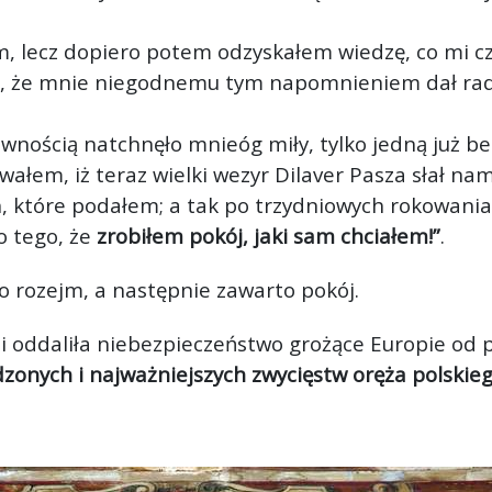
m, lecz dopiero potem odzyskałem wiedzę, co mi czy
i, że mnie niegodnemu tym napomnieniem dał radę.
pewnością natchnęło mnie
óg miły, tylko jedną już b
łem, iż teraz wielki wezyr Dilaver Pasza słał nam
h, które podałem; a tak po trzydniowych rokowania
o tego, że
zrobiłem pokój, jaki sam chciałem!”
.
o rozejm, a następnie zawarto pokój.
 i oddaliła niebezpieczeństwo grożące Europie od 
zonych i najważniejszych zwycięstw oręża polskieg