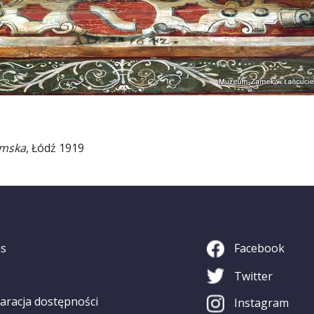
imska
, Łódź 1919
as
Facebook
Twitter
aracja dostępności
Instagram