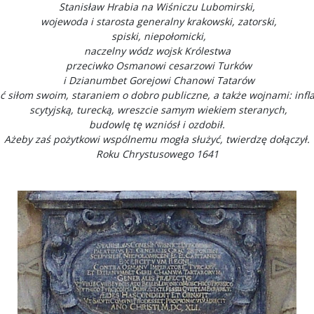
Stanisław Hrabia na Wiśniczu Lubomirski,
wojewoda i starosta generalny krakowski, zatorski,
spiski, niepołomicki,
naczelny wódz wojsk Królestwa
przeciwko Osmanowi cesarzowi Turków
i Dzianumbet Gorejowi Chanowi Tatarów
 siłom swoim, staraniem o dobro publiczne, a także wojnami: infl
scytyjską, turecką, wreszcie samym wiekiem steranych,
budowlę tę wzniósł i ozdobił.
Ażeby zaś pożytkowi wspólnemu mogła służyć, twierdzę dołączył.
Roku Chrystusowego 1641