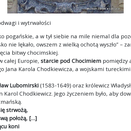
dwagi i wytrwałości
o pogańskie, a w tył siebie na mile niemal dla poz
sko nie lękało, owszem z wielką ochotą wyszł
o” – z
ęcia bitwy chocimskiej.
w całej Europie,
starcie pod Chocimiem
pomiędzy 
ego Jana Karola Chodkiewicza, a wojskami tureck
ław Lubomirski
(1583-1649) oraz królewicz Władys
n Karol Chodkiewicz. Jego życzeniem było, aby dow
tmańską.
ię strwożą,
swą położą, […]
ącu koni