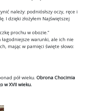
nić należy: podniósłszy oczy, ręce i
 I dzięki złożyłem Najświętszej
eczkę prochu w obozie.”
 łagodniejsze warunki, ale ich nie
ch, mając w pamięci święte słowo:
ponad pół wieku.
Obrona Chocimia
o w XVII wieku.