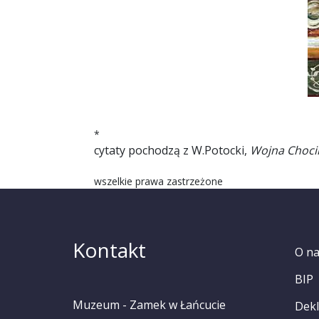
*
cytaty pochodzą z W.Potocki,
Wojna Choc
wszelkie prawa zastrzeżone
Kontakt
O n
BIP
Muzeum - Zamek w Łańcucie
Dekl