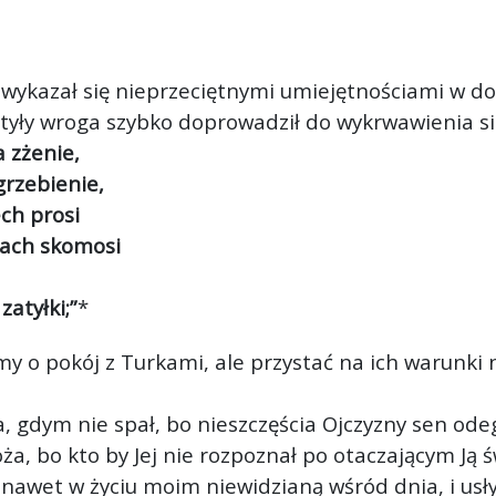
 wykazał się nieprzeciętnymi umiejętnościami w 
tyły wroga szybko doprowadził do wykrwawienia się
 zżenie,
grzebienie,
ech prosi
rach skomosi
atyłki;”
*
my o pokój z Turkami, ale przystać na ich warunki
, gdym nie spał, bo nieszczęścia Ojczyzny sen ode
a, bo kto by Jej nie rozpoznał po otaczającym Ją ś
 nawet w życiu moim niewidzianą wśród dnia, i usł