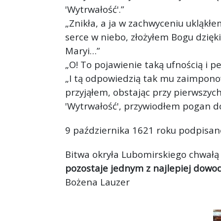
'Wytrwałość'.”
„Znikła, a ja w zachwyceniu ukląkłe
serce w niebo, złożyłem Bogu dzięk
Maryi…”
„O! To pojawienie taką ufnością i 
„I tą odpowiedzią tak mu zaimponowa
przyjąłem, obstając przy pierwszyc
'Wytrwałość', przywiodłem pogan d
9 października 1621 roku podpisan
Bitwa okryła Lubomirskiego chwałą
pozostaje jednym z najlepiej dowod
Bożena Lauzer