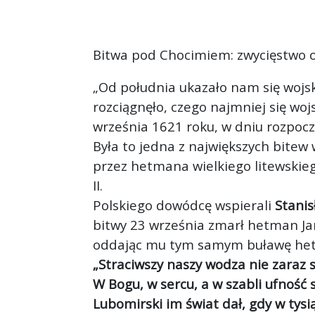
Bitwa pod Chocimiem: zwycięstwo o
„Od południa ukazało nam się wojsk
rozciągnęło, czego najmniej się woj
września 1621 roku, w dniu rozpocz
Była to jedna z największych bitew 
przez hetmana wielkiego litewski
II.
Polskiego dowódcę wspierali
Stanis
bitwy 23 września zmarł hetman Ja
oddając mu tym samym buławę he
„Straciwszy naszy wodza nie zaraz s
W Bogu, w sercu, a w szabli ufność 
Lubomirski im świat dał, gdy w tysi