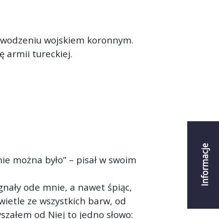
dowodzeniu wojskiem koronnym.
 armii tureckiej.
Informacje
 nie można było” – pisał w swoim
gnały ode mnie, a nawet śpiąc,
wietle ze wszystkich barw, od
yszałem od Niej to jedno słowo: