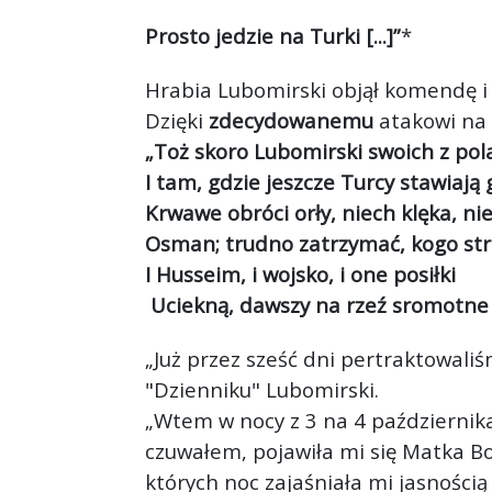
Prosto jedzie na Turki [...]”
*
Hrabia Lubomirski objął komendę i
Dzięki
zdecydowanemu
atakowi na 
„Toż skoro Lubomirski swoich z pola
I tam, gdzie jeszcze Turcy stawiają 
Krwawe obróci orły, niech klęka, ni
Osman; trudno zatrzymać, kogo st
I Husseim, i wojsko, i one posiłki
Uciekną, dawszy na rzeź sromotne z
„Już przez sześć dni pertraktowaliś
"Dzienniku" Lubomirski.
„Wtem w nocy z 3 na 4 października
czuwałem, pojawiła mi się Matka Boż
których noc zajaśniała mi jasnością