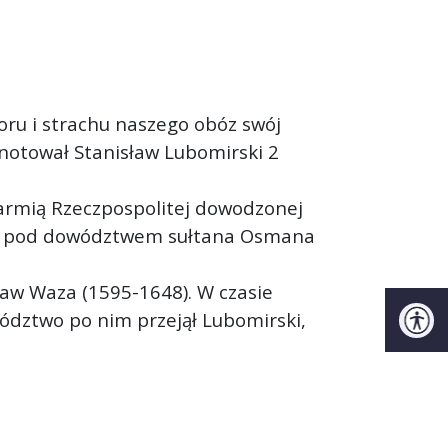
oru i strachu naszego obóz swój
anotował Stanisław Lubomirski 2
armią Rzeczpospolitej dowodzonej
imi pod dowództwem sułtana Osmana
ław Waza (1595-1648). W czasie
ództwo po nim przejął Lubomirski,