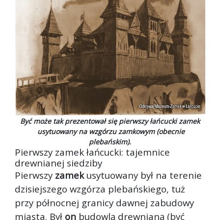
Być może tak prezentował się pierwszy łańcucki zamek
usytuowany na wzgórzu zamkowym (obecnie
plebańskim).
Pierwszy zamek łańcucki: tajemnice
drewnianej siedziby
Pierwszy
zamek
usytuowany był na terenie
dzisiejszego wzgórza plebańskiego, tuż
przy północnej granicy dawnej zabudowy
miasta. Był
on
budowlą drewnianą (być