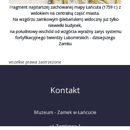
F
ragment najstarszej zachowanej mapy Łańcuta (1759 r.) z
widokiem na centralną część miasta.
Na wzgórzu zamkowym (plebańskim) widoczny już tylko
niewielki budynek,
na południowy-wschód od wzgórza wyraźny zarys systemu
fortyfikacyjnego twierdzy Lubomirskich - dzisiejszego
Zamku
wszelkie prawa zastrzeżone
Kontakt
Muzeum - Zamek w Łańcucie
ul. Zamkowa 1