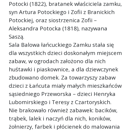
Potocki (1822), bratanek właściciela zamku,
syn Artura Potockiego i Zofii z Branickich
Potockiej, oraz siostrzenica Zofii –
Aleksandra Potocka (1818), nazywana
Saszą.
Sala Balowa łańcuckiego Zamku stała się
dla wszystkich dzieci doskonałym miejscem
zabaw, w ogrodach założono dla nich
huśtawki i piaskownice, a dla dziewczynek
zbudowano domek. Za towarzyszy zabaw
dzieci z Łańcuta miały małych mieszkańców
sąsiedniego Przeworska – dzieci Henryka
Lubomirskiego i Teresy z Czartoryskich.
Nie brakowało również zabawek: bacików,
trąbek, lalek i naczyń dla nich, koników,
żołnierzy, farbek i płócienek do malowania