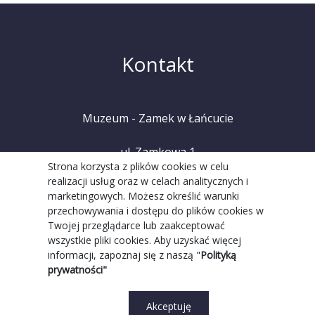
Kontakt
Muzeum - Zamek w Łańcucie
ul. Zamkowa 1
Strona korzysta z plików cookies w celu
realizacji usług oraz w celach analitycznych i
37-100 Łańcut
marketingowych. Możesz określić warunki
przechowywania i dostępu do plików cookies w
tel. +48 (17) 225 20 08
Twojej przeglądarce lub zaakceptować
wszystkie pliki cookies. Aby uzyskać więcej
informacji, zapoznaj się z naszą "
Polityką
prywatności"
Akceptuję