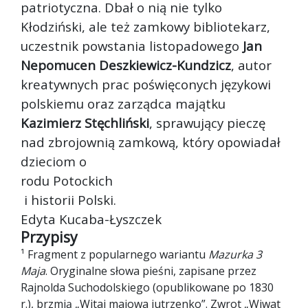
patriotyczna. Dbał o nią nie tylko
Kłodziński, ale też zamkowy bibliotekarz,
uczestnik powstania listopadowego
Jan
Nepomucen Deszkiewicz-Kundzicz
, autor
kreatywnych prac poświęconych językowi
polskiemu oraz zarządca majątku
Kazimierz Stęchliński
, sprawujący pieczę
nad zbrojownią zamkową, który opowiadał
dzieciom o
rodu Potockich
i historii Polski.
Edyta Kucaba-Łyszczek
Przypisy
¹ Fragment z popularnego wariantu
Mazurka 3
Maja
. Oryginalne słowa pieśni, zapisane przez
Rajnolda Suchodolskiego (opublikowane po 1830
r.), brzmią „Witaj majowa jutrzenko”. Zwrot „Wiwat