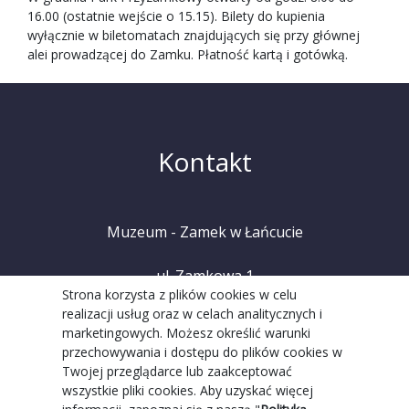
16.00 (ostatnie wejście o 15.15). Bilety do kupienia
wyłącznie w biletomatach znajdujących się przy głównej
alei prowadzącej do Zamku. Płatność kartą i gotówką.
Kontakt
Muzeum - Zamek w Łańcucie
ul. Zamkowa 1
Strona korzysta z plików cookies w celu
realizacji usług oraz w celach analitycznych i
37-100 Łańcut
marketingowych. Możesz określić warunki
przechowywania i dostępu do plików cookies w
tel. +48 (17) 225 20 08
Twojej przeglądarce lub zaakceptować
wszystkie pliki cookies. Aby uzyskać więcej