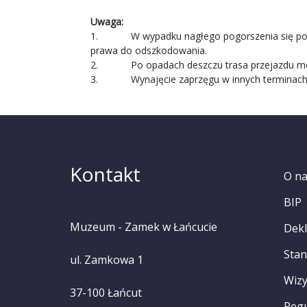
Uwaga:
1. W wypadku nagłego pogorszenia się pogody
prawa do odszkodowania.
2. Po opadach deszczu trasa przejazdu może
3. Wynajęcie zaprzęgu w innych terminach lub
Kontakt
O n
BIP
Muzeum - Zamek w Łańcucie
Dekl
Stan
ul. Zamkowa 1
Wizy
37-100 Łańcut
Reg