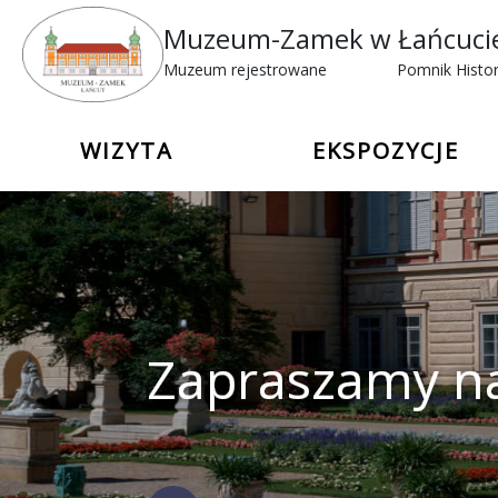
Muzeum-Zamek w Łańcuci
Muzeum rejestrowane
Pomnik Histor
WIZYTA
EKSPOZYCJE
Zapraszamy n
Krajobrazowy