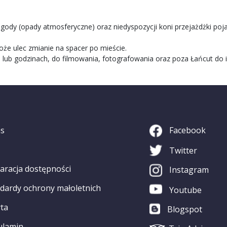
 (opady atmosferyczne) oraz niedyspozycji koni przejażdżki po
 ulec zmianie na spacer po mieście.
 godzinach, do filmowania, fotografowania oraz poza Łańcut do in
as
Facebook
Twitter
aracja dostępności
Instagram
dardy ochrony małoletnich
Youtube
ta
Blogspot
ulamin