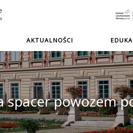
e
ii
AKTUALNOŚCI
EDUKA
a spacer powozem p
m