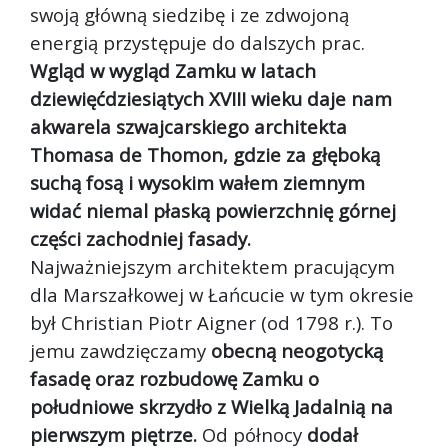
swoją główną siedzibę i ze zdwojoną
energią przystępuje do dalszych prac.
Wgląd w wygląd Zamku w latach
dziewięćdziesiątych XVIII wieku daje nam
akwarela szwajcarskiego architekta
Thomasa de Thomon, gdzie za głęboką
suchą fosą i wysokim wałem ziemnym
widać niemal płaską powierzchnię górnej
części zachodniej fasady.
Najważniejszym architektem pracującym
dla Marszałkowej w Łańcucie w tym okresie
był Christian Piotr Aigner (od 1798 r.). To
jemu zawdzięczamy
obecną neogotycką
fasadę oraz rozbudowę Zamku o
południowe skrzydło z Wielką Jadalnią na
pierwszym piętrze.
Od północy
dodał