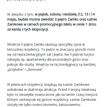
W związku z tym,
w piątek, sobotę i niedzielę (12, 13 i 14
maja), będzie można zwiedzić II piętro Zamku oraz Łaźnie
Zamkowe w ramach promocyjnego biletu w cenie 1 zł/os.
za każdą z tych ekspozycji.
Wnętrza II piętra Zamku ukazują specyfikę życia w
łańcuckiej rezydencji. To piętro w znaczący sposób rożni
się od reprezentacyjnych sal I piętra. Na II piętrze turyści
odnajdą np. apartamenty dla pozostałych gości oraz
pokoje dla służby. Wnętrza na tej kondygnacji są bardziej
„przytulne” i „domowe”.
W piwnicach rezydencji znajdują się Łaźnie Zamkowe -
unikatowa w skali kraju atrakcja. Przed II wojną światową
było to niezwykle nowoczesne jak na tamte czasy miejsce,
którym zachwycali się goście rezydencji. Łaźnie Zamkowe
służyły nie tylko nowoczesnemu, luksusowemu