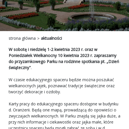
strona główna
aktualności
W sobotę i niedzielę 1-2 kwietnia 2023 r. oraz w
Poniedziałek Wielkanocny 10 kwietnia 2023 r. zapraszamy
do przyzamkowego Parku na rodzinne spotkania pt. „Dzień
świąteczny"
.
W czasie edukacyjnego spaceru będzie można poszukać
wielkanocnych jajek, poznawać tradycje świąteczne oraz
tworzyć dekoracje i ozdoby.
Karty pracy do edukacyjnego spaceru dostępne w budynku
d. Oranżerii. Będą one mapą, prowadzącą do opowieści o
zwyczajach wielkanocnych. W Parku znajdą się jajka duże, a
przy nich informacje i ciekawostki oraz jajka małe, które
uczestnicy spaceru będą mogli zabrać ze sobą i w d.