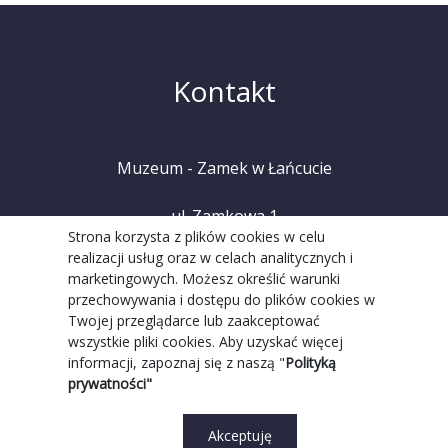
Kontakt
Muzeum - Zamek w Łańcucie
ul. Zamkowa 1
Strona korzysta z plików cookies w celu
realizacji usług oraz w celach analitycznych i
37-100 Łańcut
marketingowych. Możesz określić warunki
przechowywania i dostępu do plików cookies w
tel. +48 (17) 225 20 08
Twojej przeglądarce lub zaakceptować
wszystkie pliki cookies. Aby uzyskać więcej
informacji, zapoznaj się z naszą "
Polityką
prywatności"
Akceptuję