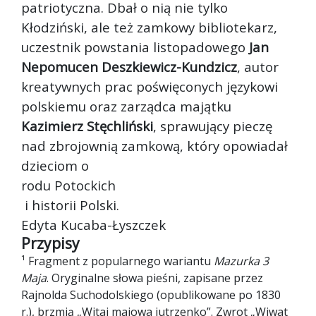
patriotyczna. Dbał o nią nie tylko
Kłodziński, ale też zamkowy bibliotekarz,
uczestnik powstania listopadowego
Jan
Nepomucen Deszkiewicz-Kundzicz
, autor
kreatywnych prac poświęconych językowi
polskiemu oraz zarządca majątku
Kazimierz Stęchliński
, sprawujący pieczę
nad zbrojownią zamkową, który opowiadał
dzieciom o
rodu Potockich
i historii Polski.
Edyta Kucaba-Łyszczek
Przypisy
¹ Fragment z popularnego wariantu
Mazurka 3
Maja
. Oryginalne słowa pieśni, zapisane przez
Rajnolda Suchodolskiego (opublikowane po 1830
r.), brzmią „Witaj majowa jutrzenko”. Zwrot „Wiwat