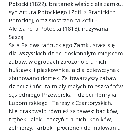
Potocki (1822), bratanek właściciela zamku,
syn Artura Potockiego i Zofii z Branickich
Potockiej, oraz siostrzenica Zofii –
Aleksandra Potocka (1818), nazywana
Saszą.
Sala Balowa łańcuckiego Zamku stała się
dla wszystkich dzieci doskonałym miejscem
zabaw, w ogrodach założono dla nich
huśtawki i piaskownice, a dla dziewczynek
zbudowano domek. Za towarzyszy zabaw
dzieci z Łańcuta miały małych mieszkańców
sąsiedniego Przeworska – dzieci Henryka
Lubomirskiego i Teresy z Czartoryskich.
Nie brakowało również zabawek: bacików,
trąbek, lalek i naczyń dla nich, koników,
żołnierzy, farbek i płócienek do malowania