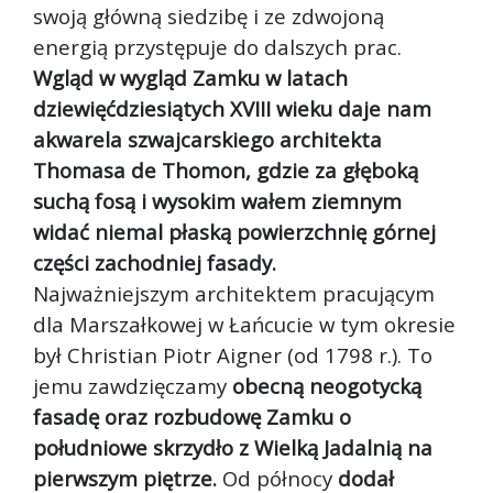
swoją główną siedzibę i ze zdwojoną
energią przystępuje do dalszych prac.
Wgląd w wygląd Zamku w latach
dziewięćdziesiątych XVIII wieku daje nam
akwarela szwajcarskiego architekta
Thomasa de Thomon, gdzie za głęboką
suchą fosą i wysokim wałem ziemnym
widać niemal płaską powierzchnię górnej
części zachodniej fasady.
Najważniejszym architektem pracującym
dla Marszałkowej w Łańcucie w tym okresie
był Christian Piotr Aigner (od 1798 r.). To
jemu zawdzięczamy
obecną neogotycką
fasadę oraz rozbudowę Zamku o
południowe skrzydło z Wielką Jadalnią na
pierwszym piętrze.
Od północy
dodał