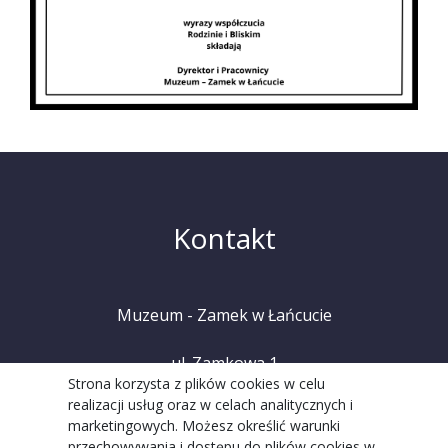
Kontakt
Muzeum - Zamek w Łańcucie
ul. Zamkowa 1
Strona korzysta z plików cookies w celu
realizacji usług oraz w celach analitycznych i
37-100 Łańcut
marketingowych. Możesz określić warunki
przechowywania i dostępu do plików cookies w